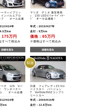
シーマハイブリッ
マツダ デミオ 激安車両
IP インパルエアロ
♪ 13S LEDｺﾝﾌｫｰﾄﾊﾟｯｹｰ
ーフ オール込価
ｼﾞ オール込価格！
12/H24年
年式：2015/H27年
4.5万km
走行：9万km
175万円
価格：65万円
はすべて税込み
※価格はすべて税込み
ーチ 12S Vパ
日産 フェアレディZ3.5ロ
ジ ワンオーナー
ードスター バージョン
両♪ オール込価
T VeilSide350Zコンプリ
リートカー
12/H24年
年式：2004/H16年
万km
走行：12.8万km