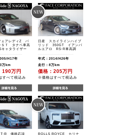
フェアレディZ バ
日産 スカイラインハイブ
ンＳＴ タナベ車高
リッド 350GT イアンパ
KSキャタライザー
ルエアロ RS-R車高調
05/H17年
年式：2014/H26年
3万km
走行：8万km
190万円
価格：205万円
はすべて税込み
※価格はすべて税込み
GT-R 価格応談
ROLLS ROYCE カリナ