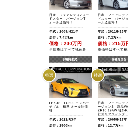
日産 フェアレディZロー
日産 フェアレディ
ドスター バージョンT
ドスター バージョ
オール込価格！
ール込価格！
年式：2009/H21年
年式：2011/H23年
走行：7.4万km
走行：7.2万km
価格：200万円
価格：215万
※価格はすべて税込み
※価格はすべて税
LEXUS LC500 コンバー
日産 フェアレディ
チブル 標準 オール込価
ージョンS 新品W
格！
ZR10 19AW 社外
社外リアウィング
年式：2021/R3年
年式：2005/H17年
走行：2500km
走行：12.7万km