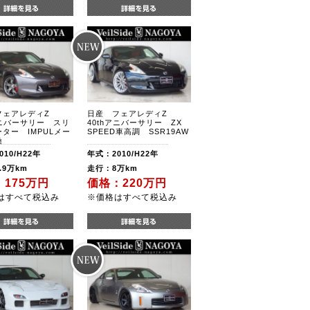
フェアレディZ
日産 フェアレディZ
アニバーサリー スリ
40thアニバーサリー ZX
ター IMPULメー
SPEED車高調 SSR19AW
換
10/H22年
年式：2010/H22年
.9万km
走行：8万km
175万円
価格：220万円
はすべて税込み
※価格はすべて税込み