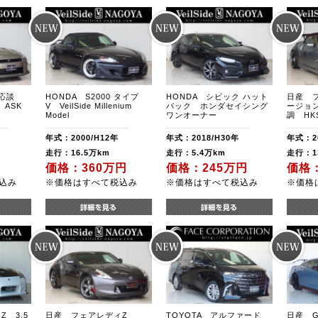
格応談
HONDA S2000 タイプ
HONDA シビック ハット
日産 
 ASK
V VeilSide Millenium
バック ホンダセイシング
ージョ
Model
ワンオーナー
調 H
年式：2000/H12年
年式：2018/H30年
年式：20
走行：16.5万km
走行：5.4万km
走行：1
価格：360万円
価格：245万円
価格：
込み
※価格はすべて税込み
※価格はすべて税込み
※価格
 3.5
日産 フェアレディZ
TOYOTA アルファード
日産 