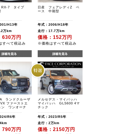
RX-7 タイプ
日産 フェアレディZ ベ
型
ース 中期型
01/H13年
年式：2006/H18年
.2万km
走行：17.7万km
630万円
価格：152万円
はすべて税込み
※価格はすべて税込み
TA ランドクルーザ
メルセデス・マイバッハ
 VX ファーストエ
マイバッハ GLS600 4マ
ョン ワンオーナ
チック
24/R6年
年式：2023/R5年
4km
走行：2万km
790万円
価格：2150万円