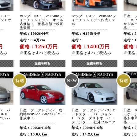
Zロー
ホンダ NSX VeilSideフ
マツダ RX-7 VeilSideフ
日産 
ンT オ
ォーチュンモデル オール
ォーチュンモデル作成モデ
ド V
込価格！ 価格相談で映画
ル
サンル
塗装可
格！
年式：1992/H4年
年式：H14前後年
年式：20
走行：8.4万km
走行：
走行：1
円
価格：1250万円
価格：1400万円
価格：
込み
※価格はすべて税込み
※価格はすべて税込み
※価格
Z バ
日産 フェアレディZ 成
日産 フェアレディZ3.5ロ
日産 マ
ORK
約時VeilSide350Zｺﾝﾌﾟﾘｰﾄ
ードスター バージョン
ッケー
Fバンパ
作成車！！
T スターダストオーバー
格安車
フェンダー 社外フルエア
格！
ロ
年式：2003/H15年
年式：2004/H16年
年式：20
走行：10.6万km
走行：14.2万km
走行：8