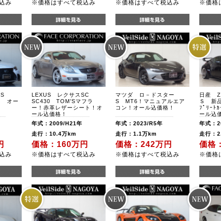
込み
※価格はすべて税込み
※価格はすべて税込み
※価格
LS
LEXUS レクサスSC
マツダ ロ－ドスター
日産 Z
ツ オー
SC430 TOM’Sマフラ
S MT6！マニュアルエア
Ｓ 新品V
ー！赤革レザーシート！オ
コン！オール込価格！
ﾌﾟﾘｰ
ール込価格！
ール込
年式：2009/H21年
年式：2023/R5年
年式：20
走行：10.4万km
走行：1.1万km
走行：2
円
価格：160万円
価格：242万円
価格：
込み
※価格はすべて税込み
※価格はすべて税込み
※価格