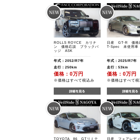
ROLLS ROYCE カリナ
日産 GT-R 価
ン 価格応談 ブラックバ
T-Spec 未使用車
ッジ ASK
年式：2052/R7年
年式：2025/R7年
走行：250km
走行：53km
価格：0万円
価格：0万円
※価格はすべて税込み
※価格はすべて税
TOYOTA 86 GTリミテ
日産 フェアレディZ