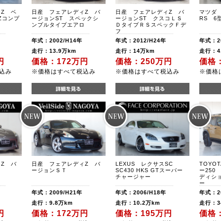
Z ベ
日産 フェアレディZ バ
日産 フェアレディZ バ
マツダ 
0Zコンプ
ージョンST スペックシ
ージョンST クスコＬＳ
RS 6
ンプルタイプエアロ
ＤタイプＲＳスペックＦデ
フ
年式：2002/H14年
年式：2012/H24年
年式：20
走行：13.9万km
走行：14万km
走行：4
円
価格：172万円
価格：250万円
価格：
込み
※価格はすべて税込み
※価格はすべて税込み
※価格
Z バ
日産 フェアレディZ バ
LEXUS レクサスSC
TOYO
ージョンＳＴ
SC430 HKS GTスーパー
ー250
チャージャー
ディシ
ー
年式：2009/H21年
年式：2006/H18年
年式：20
走行：9.8万km
走行：10.2万km
走行：3
円
価格：172万円
価格：195万円
価格：