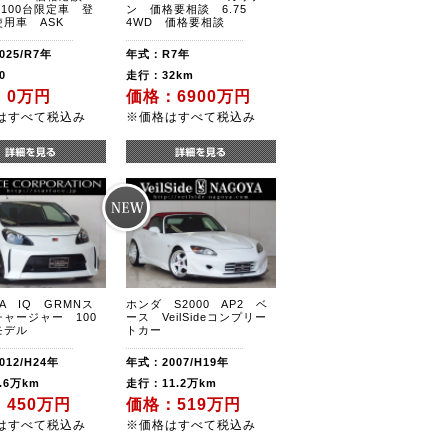
O 100台限定車 登
ン 価格要相談 6.75
用車 ASK
4WD 価格要相談
25/R7年
年式：R7年
0
走行：32km
：0万円
価格：6900万円
はすべて税込み
※価格はすべて税込み
TA IQ GRMNス
ホンダ S2000 AP2 ベ
ャージャー 100
ース VeilSideコンプリー
モデル
トカー
12/H24年
年式：2007/H19年
.6万km
走行：11.2万km
450万円
価格：519万円
はすべて税込み
※価格はすべて税込み