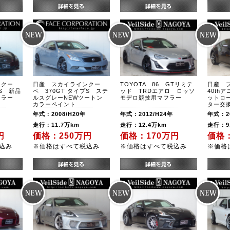
ンクー
日産 スカイラインクー
TOYOTA 86 GTリミテ
日産 
プS 新品
ペ 370GT タイプS ステ
ッド TRDエアロ ロッソ
40th
フラー
ルスグレーNEWツートン
モデロ競技用マフラー
ットロー
カラーペイント
ター交
年式：2008/H20年
年式：2012/H24年
年式：20
走行：11.7万km
走行：12.4万km
走行：9
円
価格：250万円
価格：170万円
価格：
込み
※価格はすべて税込み
※価格はすべて税込み
※価格