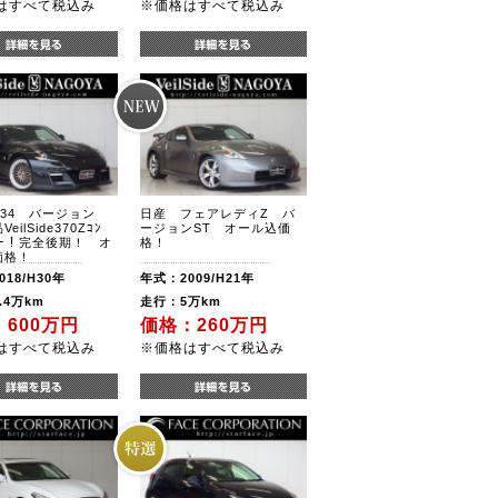
はすべて税込み
※価格はすべて税込み
34 バージョン
日産 フェアレディZ バ
eilSide370Zｺﾝ
ージョンST オール込価
ﾄｶｰ！完全後期！ オ
格！
価格！
18/H30年
年式：2009/H21年
.4万km
走行：5万km
600万円
価格：260万円
はすべて税込み
※価格はすべて税込み