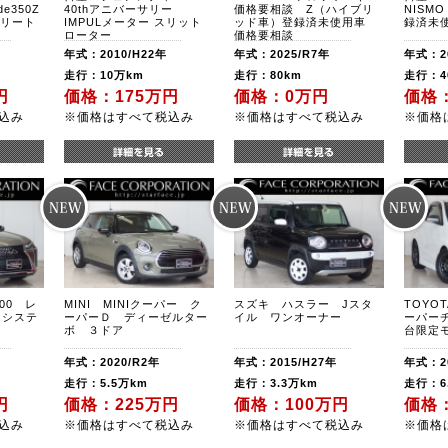
e350Z
40thアニバーサリー
価格要相談 Z（ハイブリ
NISM
プリート
IMPULメーター スリット
ッド車）登録済未使用車
録済未使
ローター
価格要相談
年式：2010/H22年
年式：2025/R7年
年式：20
走行：10万km
走行：80km
走行：4
円
価格：175万円
価格：0万円
価格
込み
※価格はすべて税込み
※価格はすべて税込み
※価格
200 レ
MINI MINIクーパー ク
スズキ ハスラー Jスタ
TOYO
ーシステ
ーパーＤ ディーゼルター
イル ワンオーナー
ーパーチ
ボ ３ドア
台限定
年式：2020/R2年
年式：2015/H27年
年式：20
走行：5.5万km
走行：3.3万km
走行：6
円
価格：225万円
価格：100万円
価格：
込み
※価格はすべて税込み
※価格はすべて税込み
※価格